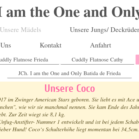
I am the One and Onl
Unsere Mädels
Unsere Jungs/ Deckrüde
 Uns
Kontakt
Anfahrt
uddly Flatnose Frieda
Cuddly Flatnose Cathy
JCh. I am the One and Only Batida de Frieda
Unsere Coco
7 im Zwinger American Stars geboren. Sie liebt es mit Ace 
hnchen", wie wir sie manchmal nennen. Sie kam Ende des Jahr
ebt. Zur Zeit wiegt sie 8,1 kg.
nfug-Anstifter- Nummer 1 entwickelt und ist bei jedem Schabe
 lieber Hund! Coco‘s Schulterhöhe liegt momentan bei 34,5cm.