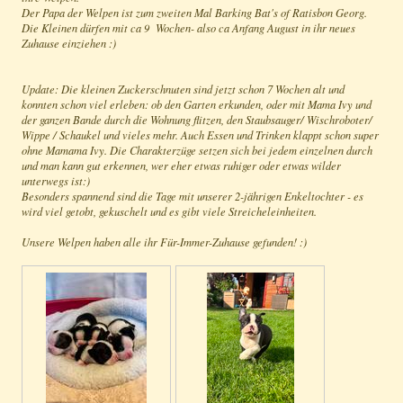
Der Papa der Welpen ist zum zweiten Mal Barking Bat's of Ratisbon Georg.
Die Kleinen dürfen mit ca 9 Wochen- also ca Anfang August in ihr neues
Zuhause einziehen :)
Update: Die kleinen Zuckerschnuten sind jetzt schon 7 Wochen alt und
konnten schon viel erleben: ob den Garten erkunden, oder mit Mama Ivy und
der ganzen Bande durch die Wohnung flitzen, den Staubsauger/ Wischroboter/
Wippe / Schaukel und vieles mehr. Auch Essen und Trinken klappt schon super
ohne Mamama Ivy. Die Charakterzüge setzen sich bei jedem einzelnen durch
und man kann gut erkennen, wer eher etwas ruhiger oder etwas wilder
unterwegs ist:)
Besonders spannend sind die Tage mit unserer 2-jährigen Enkeltochter - es
wird viel getobt, gekuschelt und es gibt viele Streicheleinheiten.
Unsere Welpen haben alle ihr Für-Immer-Zuhause gefunden! :)