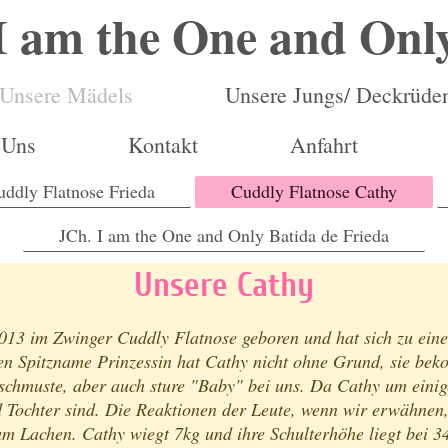
I am the One and Onl
Unsere Mädels
Unsere Jungs/ Deckrüde
 Uns
Kontakt
Anfahrt
uddly Flatnose Frieda
Cuddly Flatnose Cathy
JCh. I am the One and Only Batida de Frieda
Unsere Cathy
13 im Zwinger Cuddly Flatnose geboren und hat sich zu eine
Den Spitzname Prinzessin hat Cathy nicht ohne Grund, sie bek
erschmuste, aber auch sture "Baby" bei uns. Da Cathy um einige
nd Tochter sind. Die Reaktionen der Leute, wenn wir erwähnen,
m Lachen. Cathy wiegt 7kg und ihre Schulterhöhe liegt bei 34c